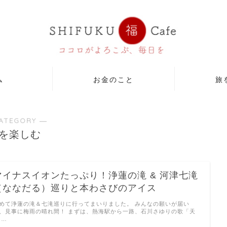
ム
お金のこと
旅
ATEGORY ―
を楽しむ
マイナスイオンたっぷり！浄蓮の滝 & 河津七滝
（ななだる）巡りと本わさびのアイス
めて浄蓮の滝＆七滝巡りに行ってまいりました。 みんなの願いが届い
、見事に梅雨の晴れ間！ まずは、熱海駅から一路、石川さゆりの歌「天
 …