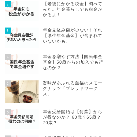
【老後にかかる税金】調べて
2
みた。年金暮らしでも税金か
かるよ！
年金見込み額が少ない！それ
3
【厚生年金基金】が含まれて
いないかも。
年金を増やす方法【国民年金
4
基金】50歳からの加入でも得
なのか？
旨味があふれる至福のスモー
5
クナッツ「ブレッドワーク
ス」
年金受給開始は【何歳】から
6
が得なのか？ 60歳？65歳？
70歳？