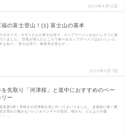
2016年4月12日
至福の富士登山！(1) 富士山の基本
ラタモリで、タモリさんが富士山頂で、カップラーメンをおいしそうに食
ていました。 空気が澄んだところで食べるカップラーメンはおいしいん
すよね〜。 富士山頂で、御来光を見なが …
2016年4月7日
春を先取り「河津桜」と道中におすすめのベー
カリー
花見第1弾！早咲きの河津桜を見に行ってまいりました。 全国的に春一番
吹き荒れた暖かなバレンタインデーの翌日、朝から、どんよりの曇
・・ …