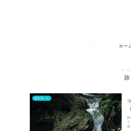
ホー
― C
旅
旅を楽しむ
初
て
城