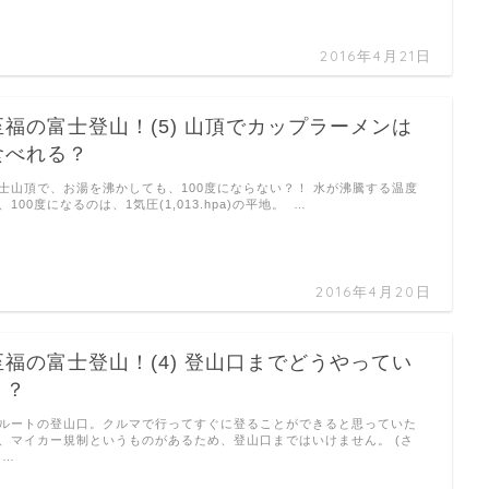
2016年4月21日
至福の富士登山！(5) 山頂でカップラーメンは
食べれる？
士山頂で、お湯を沸かしても、100度にならない？！ 水が沸騰する温度
、100度になるのは、1気圧(1,013.hpa)の平地。 …
2016年4月20日
至福の富士登山！(4) 登山口までどうやってい
く？
ルートの登山口。クルマで行ってすぐに登ることができると思っていた
、マイカー規制というものがあるため、登山口まではいけません。 (さ
 …