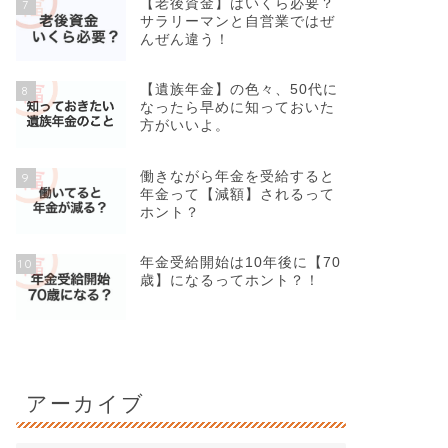
【老後資金】はいくら必要？
7
サラリーマンと自営業ではぜ
んぜん違う！
【遺族年金】の色々、50代に
8
なったら早めに知っておいた
方がいいよ。
働きながら年金を受給すると
9
年金って【減額】されるって
ホント？
年金受給開始は10年後に【70
10
歳】になるってホント？！
アーカイブ