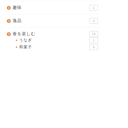
趣味
1
逸品
4
食を楽しむ
14
うなぎ
1
和菓子
6