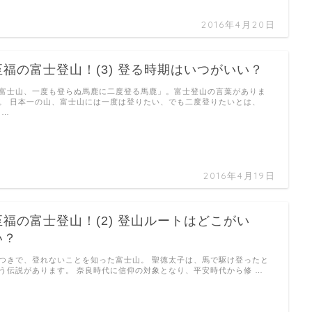
2016年4月20日
至福の富士登山！(3) 登る時期はいつがいい？
富士山、一度も登らぬ馬鹿に二度登る馬鹿」。富士登山の言葉がありま
。 日本一の山、富士山には一度は登りたい、でも二度登りたいとは、
 …
2016年4月19日
至福の富士登山！(2) 登山ルートはどこがい
い？
つきで、登れないことを知った富士山。 聖徳太子は、馬で駆け登ったと
う伝説があります。 奈良時代に信仰の対象となり、平安時代から修 …