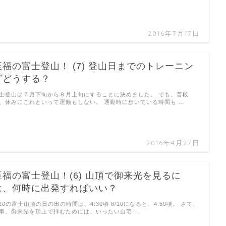
2016年7月17日
至福の富士登山！ (7) 登山日までのトレーニン
グどうする？
士登山は７月下旬から８月上旬にすることに決めました。 でも、普段
、休みにこれといって運動もしない。 通勤時に歩いている時間も …
2016年4月27日
至福の富士登山！(6) 山頂で御来光を見るに
は、何時に出発すればいい？
/20の富士山頂の日の出の時間は、4:30頃 8/10になると、4:50頃。 さて、
事、御来光を頂上で拝むためには、いったい自宅 …